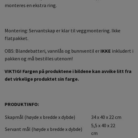
monteres en ekstra ring.
Montering: Servantskap er klar til veggmontering. Ikke
flatpakket.
OBS: Blandebatteri, vannlås og bunnventil er
IKKE
inkludert i
pakken og må bestilles utenom!
VIKTIG! Fargen på produktene i bildene kan avvike litt fra
det virkelige produktet sin farge.
PRODUKTINFO:
Skapmål (høyde x bredde x dybde)
34 x 40 x 22 cm
5,5 x 40 x 22
Servant mål (høyde x bredde x dybde)
cm