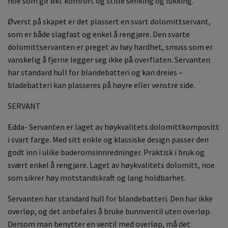
noe som gir økt komfort og stille senking og lukking.
Øverst på skapet er det plassert en svart dolomittservant,
som er både slagfast og enkel å rengjøre. Den svarte
dolomittservanten er preget av høy hardhet, smuss som er
vanskelig å fjerne legger seg ikke på overflaten. Servanten
har standard hull for blandebatteri og kan dreies –
bladebatteri kan plasseres på høyre eller venstre side.
SERVANT
Edda- Servanten er laget av høykvalitets dolomittkompositt
i svart farge. Med sitt enkle og klassiske design passer den
godt inn i ulike baderomsinnredninger. Praktisk i bruk og
svært enkel å rengjøre. Laget av høykvalitets dolomitt, noe
som sikrer høy motstandskraft og lang holdbarhet.
Servanten har standard hull for blandebatteri. Den har ikke
overløp, og det anbefales å bruke bunnventil uten overløp.
Dersom man benytter en ventil med overløp, må det