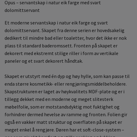
Opus – servantskap i natur eik farge med svart
dolomittservant
Et moderne servantskap i natur eik farge og svart
dolomittservant. Skapet fra denne serien er hovedsakelig
dedikert til mindre bad eller toaletter, hvor det ikke er nok
plass til standard baderomssett. Fronten på skapet er
dekorert med ekstremt stilige riller i form av vertikale
paneler og et svart dekorert håndtak.
Skapet er utstyrt med én dyp og høy hylle, som kan passe til
enda større kosmetikk- eller rengjøringsmiddelbeholdere.
Skapstrukturen er laget av høykvalitets MDF-plate og er i
tillegg dekket med en moderne og meget slitesterk
møbelfolie, som er motstandsdyktig mot fuktighet og
forhindrer dermed hevelse av ramme og fronten. Folien gir
også en vakker matt struktur og overflaten på skapet er
meget enkel å rengjøre. Døren har et soft-close-system –