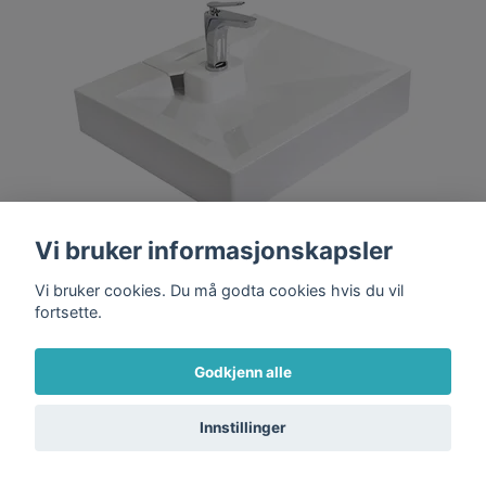
Vi bruker informasjonskapsler
Vi bruker cookies. Du må godta cookies hvis du vil
Velkommen til Baderama.no
fortsette.
Legg i handlekurv
Hva kan jeg hjelpe deg med?
LOCUS Servant 60 cm – Marmor
Godkjenn alle
Kompositt Hvit Høyglans
Innstillinger
6 490,-
4 543,-