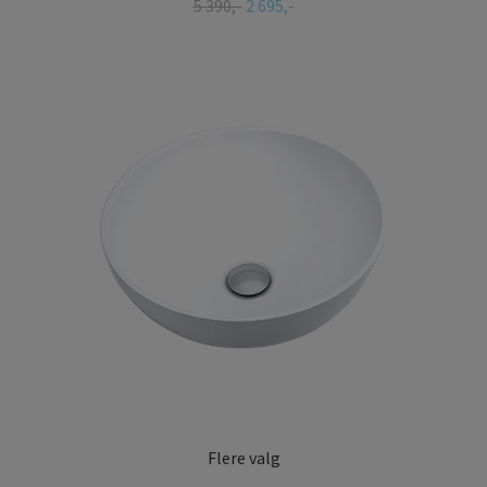
5 390,-
2 695,-
Flere valg