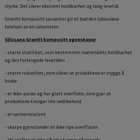
styrke. Det sikrer ekstrem holdbarhet og lang levetid.
Granitt kompositt servanter gir et bad den luksuriøse
følelsen av en naturstein.
Silicsana Granitt kompositt egenskaper
- større stabilitet, som bestemmer materialets holdbarhet
og den forlengede levetiden
- større robusthet, som sikrer at produktene er trygge å
bruke
- er ikke-porøs og har glatt overflate, som gjør at
produktene trenger lite vedlikehold
- er varmeresistent
- skarpe gjenstander vil ikke ripe overflaten
- UV-stråler vil ikke påvirke fargen på granitt