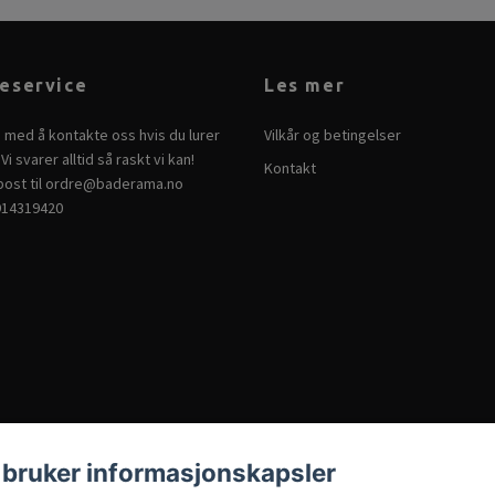
eservice
Les mer
e med å kontakte oss hvis du lurer
Vilkår og betingelser
Vi svarer alltid så raskt vi kan!
Kontakt
ost til
ordre@baderama.no
914319420
 bruker informasjonskapsler