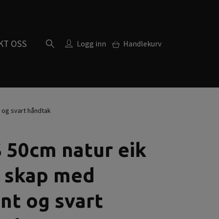
KT OSS
Logg inn
Handlekurv
 og svart håndtak
 50cm natur eik
e skap med
nt og svart