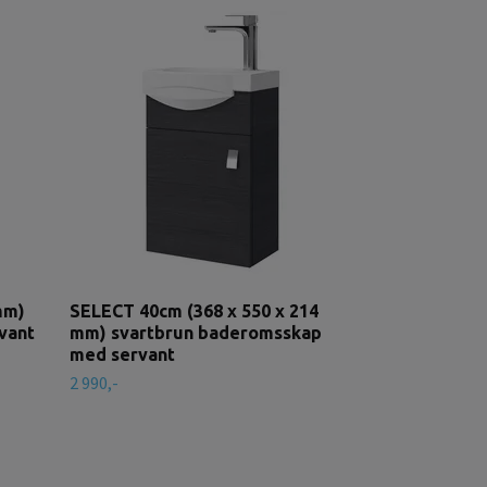
Kopi FLUTE 4
550 x 346 mm
med servant
4 599,-
mm)
SELECT 40cm (368 x 550 x 214
vant
mm) svartbrun baderomsskap
med servant
2 990,-