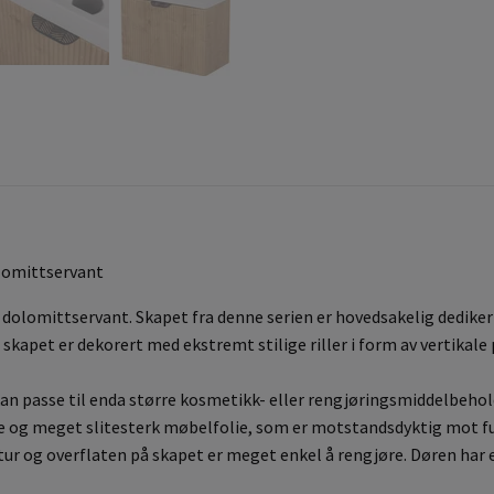
olomittservant
dolomittservant. Skapet fra denne serien er hovedsakelig dedikert 
skapet er dekorert med ekstremt stilige riller i form av vertikale
kan passe til enda større kosmetikk- eller rengjøringsmiddelbehol
ne og meget slitesterk møbelfolie, som er motstandsdyktig mot f
ktur og overflaten på skapet er meget enkel å rengjøre. Døren har