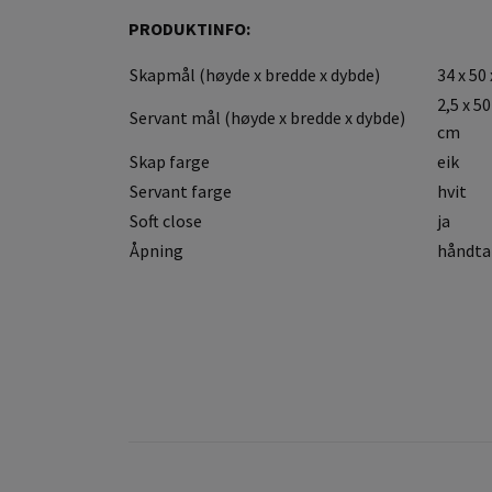
PRODUKTINFO:
Skapmål (høyde x bredde x dybde)
34 x 50
2,5 x 50
Servant mål (høyde x bredde x dybde)
cm
Skap farge
eik
Servant farge
hvit
Soft close
ja
Åpning
håndta