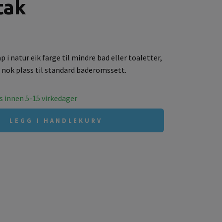
tak
 i natur eik farge til mindre bad eller toaletter,
r nok plass til standard baderomssett.
es innen 5-15 virkedager
LEGG I HANDLEKURV