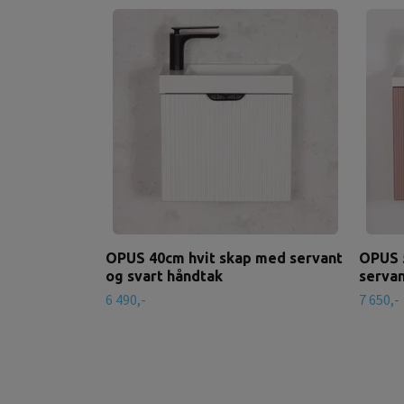
OPUS 40cm hvit skap med servant
OPUS 
og svart håndtak
servan
6 490,-
7 650,-