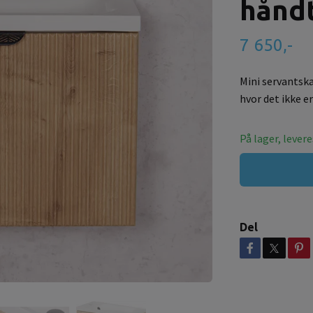
hånd
7 650,-
Mini servantskap
hvor det ikke e
På lager, lever
Del