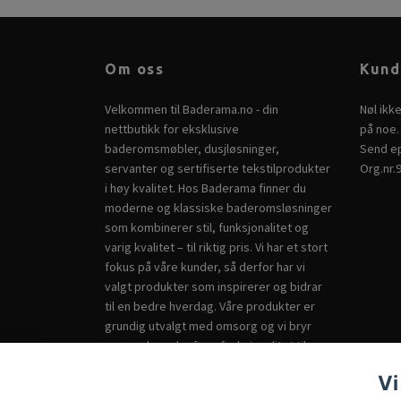
Om oss
Kund
Velkommen til Baderama.no - din
Nøl ikk
nettbutikk for eksklusive
på noe. 
baderomsmøbler, dusjløsninger,
Send ep
servanter og sertifiserte tekstilprodukter
Org.nr.
i høy kvalitet. Hos Baderama finner du
moderne og klassiske baderomsløsninger
som kombinerer stil, funksjonalitet og
varig kvalitet – til riktig pris. Vi har et stort
fokus på våre kunder, så derfor har vi
valgt produkter som inspirerer og bidrar
til en bedre hverdag. Våre produkter er
grundig utvalgt med omsorg og vi bryr
oss om bærekraft og funksjonalitet til
badet ditt. Baderama – vi leverer dine
Vi
ønsker. Ha en hyggelig handel hos oss!