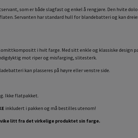
ttservant, som er både slagfast og enkel å rengjøre. Den hvite do
flaten. Servanten har standard hull for blandebatteri og kan dreie
lomittkompositt i hvit farge. Med sitt enkle og klassiske design p
digdyktig mot riper og misfarging, slitesterk.
adebatteri kan plasseres på høyre eller venstre side.
g. Ikke flatpakket.
KE
inkludert i pakken og må bestilles utenom!
ike litt fra det virkelige produktet sin farge.