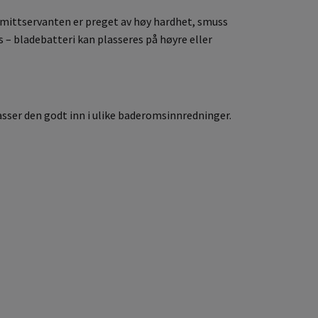
lomittservanten er preget av høy hardhet, smuss
s – bladebatteri kan plasseres på høyre eller
asser den godt inn i ulike baderomsinnredninger.