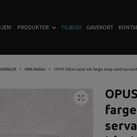
HJEM
PRODUKTER
TILBUD!
GAVEKORT
KONTA
SMØBLER
MINI Møbler
OPUS 50cm natur eik farge skap med servant
OPUS
farg
serva