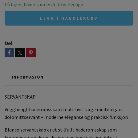
På lager, leveres innen 5-15 virkedager
LEGG I HANDLEKURV
Del
INFORMASJON
SERVANTSKAP
Vegghengt baderomsskap i matt hvit farge med elegant
dolomittservant – moderne eleganse og praktisk funksjon
Blanco servantskap er et stilfullt baderomsskap som
kombinerer moderne design med høy funksjonalitet i