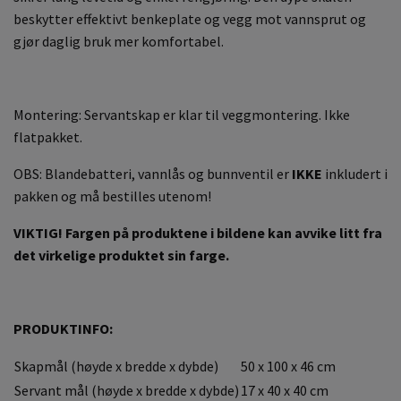
beskytter effektivt benkeplate og vegg mot vannsprut og
gjør daglig bruk mer komfortabel.
Montering: Servantskap er klar til veggmontering. Ikke
flatpakket.
OBS: Blandebatteri, vannlås og bunnventil er
IKKE
inkludert i
pakken og må bestilles utenom!
VIKTIG! Fargen på produktene i bildene kan avvike litt fra
det virkelige produktet sin farge.
PRODUKTINFO:
Skapmål (høyde x bredde x dybde)
50 x 100 x 46 cm
Servant mål (høyde x bredde x dybde)
17 x 40 x 40 cm