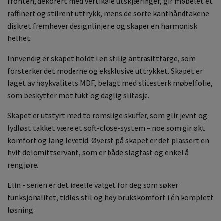
fronten, dekorert med vertikale utskjæringer, gir møbelet et
raffinert og stilrent uttrykk, mens de sorte kanthåndtakene
diskret fremhever designlinjene og skaper en harmonisk
helhet.
Innvendig er skapet holdt i en stilig antrasittfarge, som
forsterker det moderne og eksklusive uttrykket. Skapet er
laget av høykvalitets MDF, belagt med slitesterk møbelfolie,
som beskytter mot fukt og daglig slitasje.
Skapet er utstyrt med to romslige skuffer, som glir jevnt og
lydløst takket være et soft-close-system – noe som gir økt
komfort og lang levetid. Øverst på skapet er det plassert en
hvit dolomittservant, som er både slagfast og enkel å
rengjøre.
Elin - serien er det ideelle valget for deg som søker
funksjonalitet, tidløs stil og høy brukskomfort i én komplett
løsning.