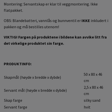
Montering: Servantskap er klar til veggmontering. Ikke
flatpakket.
OBS: Blandebatteri, vannlås og bunnventil er
IKKE
inkludert i
pakken og må bestilles utenom!
VIKTIG! Fargen på produktene i bildene kan avvike litt fra
det virkelige produktet sin farge.
PRODUKTINFO:
50 x 80 x 46
Skapmål (høyde x bredde x dybde)
cm
2,5 x 80 x 46
Servant mål (høyde x bredde x dybde)
cm
Skap farge
silky sand
Servant farge
hvit