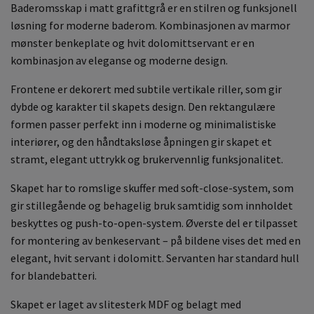
Baderomsskap i matt grafittgrå er en stilren og funksjonell
løsning for moderne baderom. Kombinasjonen av marmor
mønster benkeplate og hvit dolomittservant er en
kombinasjon av eleganse og moderne design.
Frontene er dekorert med subtile vertikale riller, som gir
dybde og karakter til skapets design. Den rektangulære
formen passer perfekt inn i moderne og minimalistiske
interiører, og den håndtaksløse åpningen gir skapet et
stramt, elegant uttrykk og brukervennlig funksjonalitet.
Skapet har to romslige skuffer med soft-close-system, som
gir stillegående og behagelig bruk samtidig som innholdet
beskyttes og push-to-open-system. Øverste del er tilpasset
for montering av benkeservant – på bildene vises det med en
elegant, hvit servant i dolomitt. Servanten har standard hull
for blandebatteri.
Skapet er laget av slitesterk MDF og belagt med