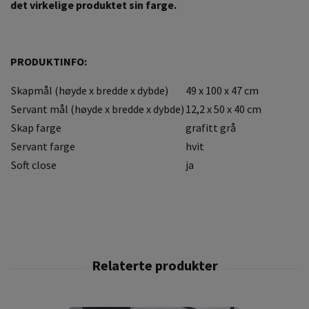
det virkelige produktet sin farge.
PRODUKTINFO:
Skapmål (høyde x bredde x dybde)
49 x 100 x 47 cm
Servant mål (høyde x bredde x dybde)
12,2 x 50 x 40 cm
Skap farge
grafitt grå
Servant farge
hvit
Soft close
ja