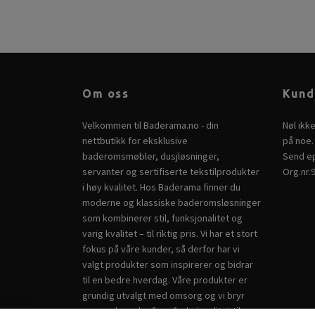
Om oss
Kund
Velkommen til Baderama.no - din
Nøl ikk
nettbutikk for eksklusive
på noe. 
baderomsmøbler, dusjløsninger,
Send ep
servanter og sertifiserte tekstilprodukter
Org.nr.
i høy kvalitet. Hos Baderama finner du
moderne og klassiske baderomsløsninger
som kombinerer stil, funksjonalitet og
varig kvalitet – til riktig pris. Vi har et stort
fokus på våre kunder, så derfor har vi
valgt produkter som inspirerer og bidrar
til en bedre hverdag. Våre produkter er
grundig utvalgt med omsorg og vi bryr
oss om bærekraft og funksjonalitet til