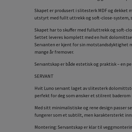
Skapet er produsert i slitesterk MDF og dekket 
utstyrt med fullt uttrekk og soft-close-system, s
Skapet har to skuffer med fulluttrekk og soft-c
Settet leveres komplett med en hvit dolomittser
Servanten er kjent for sin motstandsdyktighet m
mange år fremover.
Servantskap er både estetisk og praktisk – en p
SERVANT
Hvit Luno servant laget av slitesterk dolomitts
perfekt for deg som ønsker et stilrent baderom 
Med sitt minimalistiske og rene design passer s
fungerer som et subtilt, men karaktersterkt inn
Montering: Servantskap er klar til veggmonterin