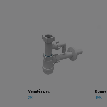
Vannlås pvc
Bunnve
299,-
499,-