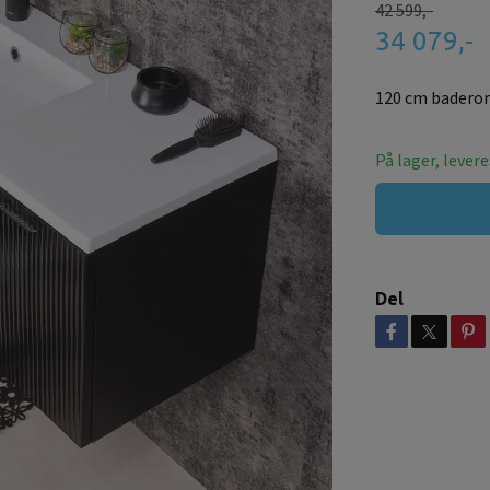
42 599,-
34 079,-
120 cm baderom
På lager, lever
Del