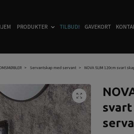
HJEM
PRODUKTER
TILBUD!
GAVEKORT
KONTA
OMSMØBLER
Servantskap med servant
NOVA SLIM 120cm svart ska
NOVA
svart
serv