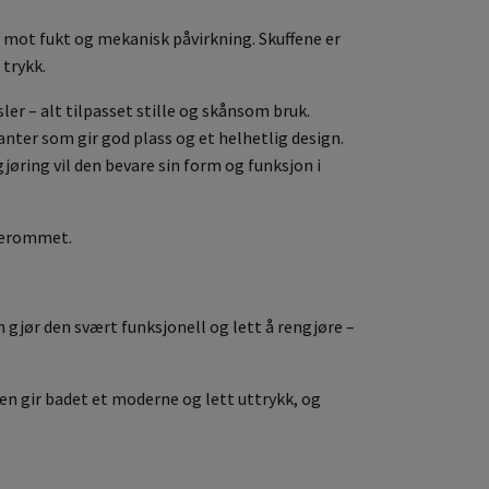
 mot fukt og mekanisk påvirkning. Skuffene er
 trykk.
r – alt tilpasset stille og skånsom bruk.
ter som gir god plass og et helhetlig design.
øring vil den bevare sin form og funksjon i
aderommet.
 gjør den svært funksjonell og lett å rengjøre –
en gir badet et moderne og lett uttrykk, og