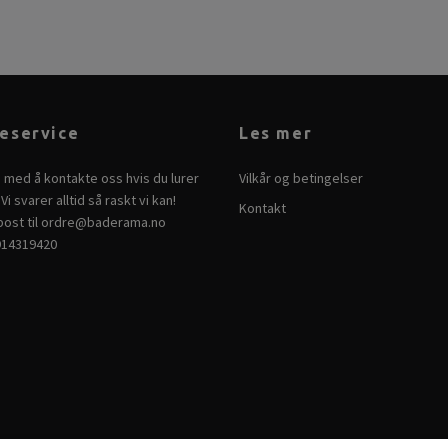
eservice
Les mer
e med å kontakte oss hvis du lurer
Vilkår og betingelser
Vi svarer alltid så raskt vi kan!
Kontakt
ost til
ordre@baderama.no
914319420