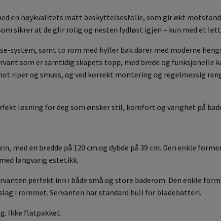
med en høykvalitets matt beskyttelsesfolie, som gir økt motstand
om sikrer at de glir rolig og nesten lydløst igjen – kun med et lett
lose-system, samt to rom med hyller bak dører med moderne hengsle
vant som er samtidig skapets topp, med brede og funksjonelle kan
ot riper og smuss, og ved korrekt montering og regelmessig rengj
erfekt løsning for deg som ønsker stil, komfort og varighet på b
tein, med en bredde på 120 cm og dybde på 39 cm. Den enkle formen
med langvarig estetikk.
ervanten perfekt inn i både små og store baderom. Den enkle form
slag i rommet. Servanten har standard hull for bladebatteri.
g. Ikke flatpakket.