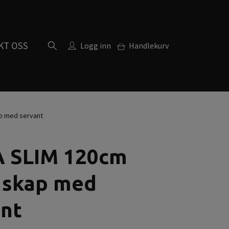
KT OSS
Logg inn
Handlekurv
p med servant
 SLIM 120cm
 skap med
ant