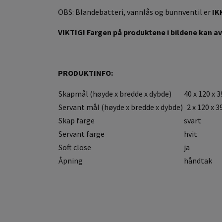
OBS: Blandebatteri, vannlås og bunnventil er
IK
VIKTIG! Fargen på produktene i bildene kan avv
PRODUKTINFO:
Skapmål (høyde x bredde x dybde)
40 x 120 x 
Servant mål (høyde x bredde x dybde)
2 x 120 x 3
Skap farge
svart
Servant farge
hvit
Soft close
ja
Åpning
håndtak