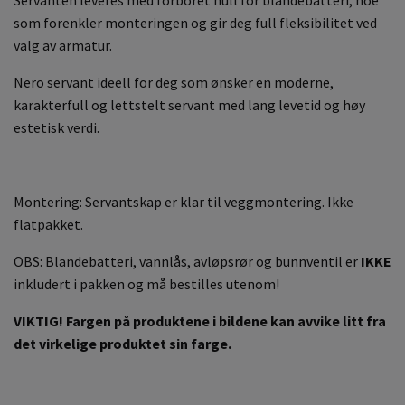
Servanten leveres med forboret hull for blandebatteri, noe
som forenkler monteringen og gir deg full fleksibilitet ved
valg av armatur.
Nero servant ideell for deg som ønsker en moderne,
karakterfull og lettstelt servant med lang levetid og høy
estetisk verdi.
Montering: Servantskap er klar til veggmontering. Ikke
flatpakket.
OBS: Blandebatteri, vannlås, avløpsrør og bunnventil er
IKKE
inkludert i pakken og må bestilles utenom!
VIKTIG! Fargen på produktene i bildene kan avvike litt fra
det virkelige produktet sin farge.