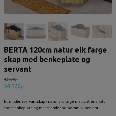
BERTA 120cm natur eik farge
skap med benkeplate og
servant
42 650,-
34 120,-
Et modern servantskap i natur eik farge med stilren matt
sort benkeplate og matchende sort keramisk servant.