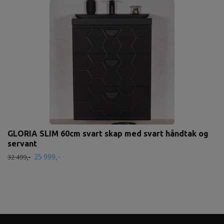
GLORIA SLIM 60cm svart skap med svart håndtak og
servant
25 999,-
32 499,-