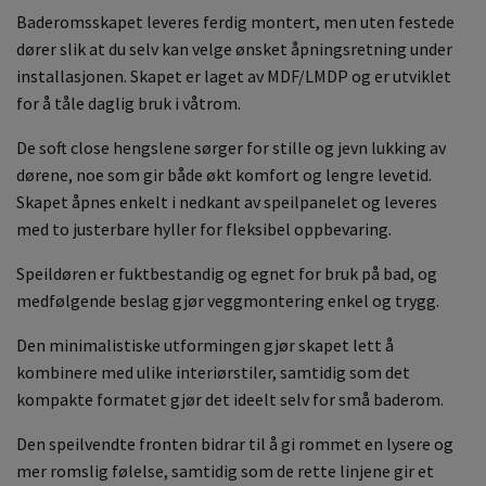
Baderomsskapet leveres ferdig montert, men uten festede
dører slik at du selv kan velge ønsket åpningsretning under
installasjonen. Skapet er laget av MDF/LMDP og er utviklet
for å tåle daglig bruk i våtrom.
De soft close hengslene sørger for stille og jevn lukking av
dørene, noe som gir både økt komfort og lengre levetid.
Skapet åpnes enkelt i nedkant av speilpanelet og leveres
med to justerbare hyller for fleksibel oppbevaring.
Speildøren er fuktbestandig og egnet for bruk på bad, og
medfølgende beslag gjør veggmontering enkel og trygg.
Den minimalistiske utformingen gjør skapet lett å
kombinere med ulike interiørstiler, samtidig som det
kompakte formatet gjør det ideelt selv for små baderom.
Den speilvendte fronten bidrar til å gi rommet en lysere og
mer romslig følelse, samtidig som de rette linjene gir et