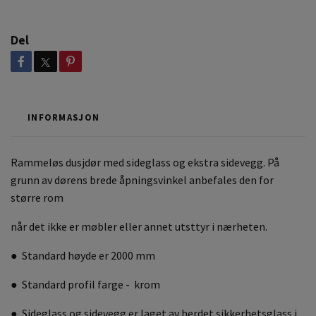
Del
INFORMASJON
Rammeløs dusjdør med sideglass og ekstra sidevegg. På
grunn av dørens brede åpningsvinkel anbefales den for
større rom
når det ikke er møbler eller annet utsttyr i nærheten.
● Standard høyde er 2000 mm
● Standard profil farge - krom
● Sideglass og sidevegg er laget av herdet sikkerhetsglass i