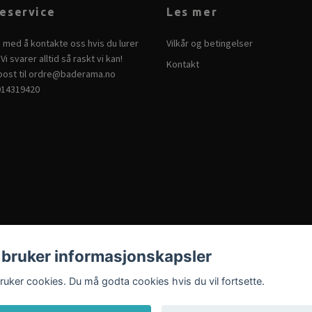
eservice
Les mer
e med å kontakte oss hvis du lurer
Vilkår og betingelser
Vi svarer alltid så raskt vi kan!
Kontakt
ost til
ordre@baderama.no
914319420
 bruker informasjonskapsler
bruker cookies. Du må godta cookies hvis du vil fortsette.