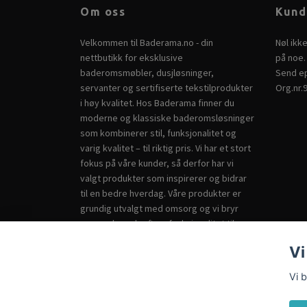
Om oss
Kund
Velkommen til Baderama.no - din
Nøl ikk
nettbutikk for eksklusive
på noe. 
baderomsmøbler, dusjløsninger,
Send ep
servanter og sertifiserte tekstilprodukter
Org.nr.
i høy kvalitet. Hos Baderama finner du
moderne og klassiske baderomsløsninger
som kombinerer stil, funksjonalitet og
varig kvalitet – til riktig pris. Vi har et stort
fokus på våre kunder, så derfor har vi
valgt produkter som inspirerer og bidrar
til en bedre hverdag. Våre produkter er
grundig utvalgt med omsorg og vi bryr
oss om bærekraft og funksjonalitet til
badet ditt. Baderama – vi leverer dine
Vi
ønsker. Ha en hyggelig handel hos oss!
Vi 