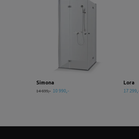
Simona
Lora
10 990,-
17 299,
14 699,-