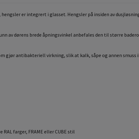
ngsler er integrert i glasset. Hengsler på insiden av dusjløsning 
grunn av dørens brede åpningsvinkel anbefales den til større bad
 gjør antibakteriell virkning, slik at kalk, såpe og annen smuss i
dre RAL farger, FRAME eller CUBE stil