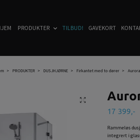
HJEM
PRODUKTER
TILBUD!
GAVEKORT
KONTA
em
PRODUKTER
DUSJHJØRNE
Firkantet med to dører
Auror
Auro
17 399,-
Rammeløs dusjh
integrert i glas