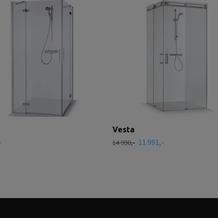
Vesta
-
11 991,-
14 990,-