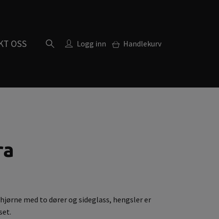
KT OSS
Logg inn
Handlekurv
a
ra
jørne med to dører og sideglass, hengsler er
set.