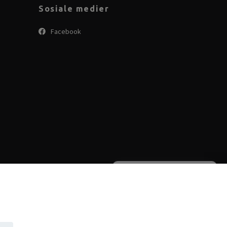
Sosiale medier
Facebook
Velkommen til Baderama.no
Hva kan jeg hjelpe deg med?