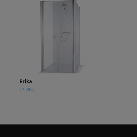
Erika plus
16 990,-
Erika
14 299,-