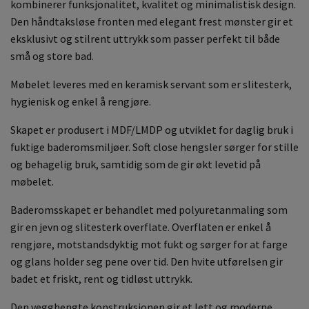
kombinerer funksjonalitet, kvalitet og minimalistisk design.
Den håndtaksløse fronten med elegant frest mønster gir et
eksklusivt og stilrent uttrykk som passer perfekt til både
små og store bad.
Møbelet leveres med en keramisk servant som er slitesterk,
hygienisk og enkel å rengjøre.
Skapet er produsert i MDF/LMDP og utviklet for daglig bruk i
fuktige baderomsmiljøer. Soft close hengsler sørger for stille
og behagelig bruk, samtidig som de gir økt levetid på
møbelet.
Baderomsskapet er behandlet med polyuretanmaling som
gir en jevn og slitesterk overflate. Overflaten er enkel å
rengjøre, motstandsdyktig mot fukt og sørger for at farge
og glans holder seg pene over tid. Den hvite utførelsen gir
badet et friskt, rent og tidløst uttrykk.
Den vegghengte konstruksjonen gir et lett og moderne