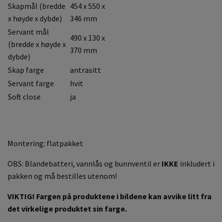
Skapmål (bredde
454 x 550 x
x høyde x dybde)
346 mm
Servant mål
490 x 130 x
(bredde x høyde x
370 mm
dybde)
Skap farge
antrasitt
Servant farge
hvit
Soft close
ja
Montering: flatpakket
OBS: Blandebatteri, vannlås og bunnventil er
IKKE
inkludert i
pakken og må bestilles utenom!
VIKTIG! Fargen på produktene i bildene kan avvike litt fra
det virkelige produktet sin farge.