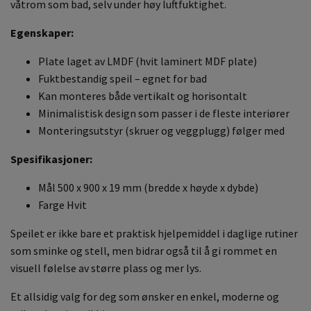
våtrom som bad, selv under høy luftfuktighet.
Egenskaper:
Plate laget av LMDF (hvit laminert MDF plate)
Fuktbestandig speil – egnet for bad
Kan monteres både vertikalt og horisontalt
Minimalistisk design som passer i de fleste interiører
Monteringsutstyr (skruer og veggplugg) følger med
Spesifikasjoner:
Mål 500 x 900 x 19 mm (bredde x høyde x dybde)
Farge Hvit
Speilet er ikke bare et praktisk hjelpemiddel i daglige rutiner
som sminke og stell, men bidrar også til å gi rommet en
visuell følelse av større plass og mer lys.
Et allsidig valg for deg som ønsker en enkel, moderne og