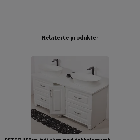
RETRO 150cm hvit skap med dobbelservant