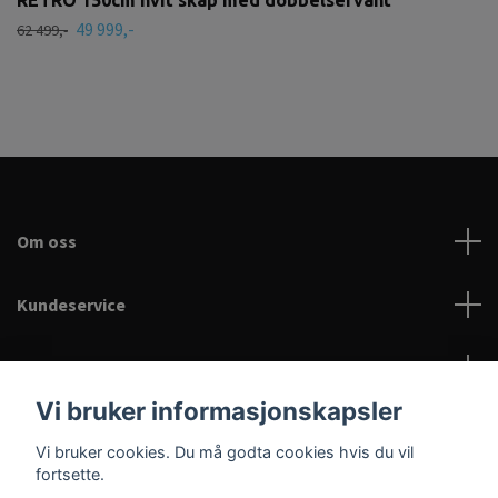
49 999,-
62 499,-
Om oss
Kundeservice
Les mer
Vi bruker informasjonskapsler
Sosiale medier
Vi bruker cookies. Du må godta cookies hvis du vil
Velkommen til Baderama.no
fortsette.