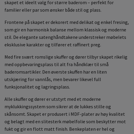
skapet et ideelt valg for større baderom – perfekt for
familier eller par som ønsker både stil og plass.
Frontene på skapet er dekorert med delikat og enkel fresing,
som gir en harmonisk balanse mellom klassisk og moderne
stil. De elegante satenghåndtakene understreker møbelets
eksklusive karakter og tilfører et raffinert preg.
Med fire svært romslige skuffer og dører tilbyr skapet rikelig
med oppbevaringsplass til alt fra håndklær til små
baderomsartikler. Den øverste skuffen har en liten
utskjæring for vannlås, men bevarer likevel full
funksjonalitet og lagringsplass.
Alle skuffer og dører er utstyrt med et moderne
myklukkingssystem som sikrer at de lukkes stille og
skånsomt. Skapet er produsert i MDF-plater av høy kvalitet
og belagt med en slitesterk møbelfolie som beskytter mot
fukt og gir en flott matt finish. Benkeplaten er hel og