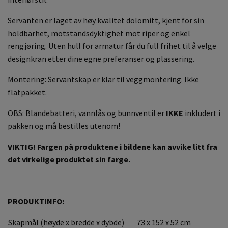
Servanten er laget av høy kvalitet dolomitt, kjent for sin
holdbarhet, motstandsdyktighet mot riper og enkel
rengjøring. Uten hull for armatur får du full frihet til å velge
designkran etter dine egne preferanser og plassering.
Montering: Servantskap er klar til veggmontering. Ikke
flatpakket.
OBS: Blandebatteri, vannlås og bunnventil er
IKKE
inkludert i
pakken og må bestilles utenom!
VIKTIG! Fargen på produktene i bildene kan avvike litt fra
det virkelige produktet sin farge.
PRODUKTINFO:
Skapmål (høyde x bredde x dybde)
73 x 152 x 52 cm