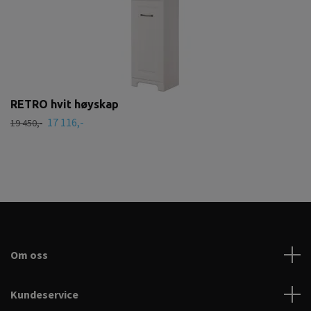
RETRO hvit høyskap
17 116,-
19 450,-
Om oss
Kundeservice