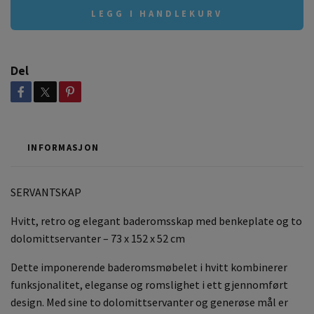
LEGG I HANDLEKURV
Del
INFORMASJON
SERVANTSKAP
Hvitt, retro og elegant baderomsskap med benkeplate og to
dolomittservanter – 73 x 152 x 52 cm
Dette imponerende baderomsmøbelet i hvitt kombinerer
funksjonalitet, eleganse og romslighet i ett gjennomført
design. Med sine to dolomittservanter og generøse mål er