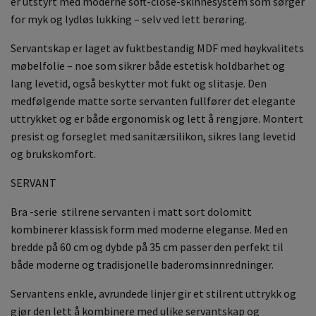
er utstyrt med moderne soft-close-skinnesystem som sørger
for myk og lydløs lukking – selv ved lett berøring.
Servantskap er laget av fuktbestandig MDF med høykvalitets
møbelfolie – noe som sikrer både estetisk holdbarhet og
lang levetid, også beskytter mot fukt og slitasje. Den
medfølgende matte sorte servanten fullfører det elegante
uttrykket og er både ergonomisk og lett å rengjøre. Montert
presist og forseglet med sanitærsilikon, sikres lang levetid
og brukskomfort.
SERVANT
Bra -serie stilrene servanten i matt sort dolomitt
kombinerer klassisk form med moderne eleganse. Med en
bredde på 60 cm og dybde på 35 cm passer den perfekt til
både moderne og tradisjonelle baderomsinnredninger.
Servantens enkle, avrundede linjer gir et stilrent uttrykk og
gjør den lett å kombinere med ulike servantskap og