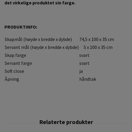
det virkelige produktet sin farge.
PRODUKTINFO:
Skapmål (høyde x bredde x dybde)
74,5 x 100 x 35 cm
Servant mål (høyde x bredde x dybde)
5 x 100 x 35 cm
Skap farge
svart
Servant farge
svart
Soft close
ja
Åpning
håndtak