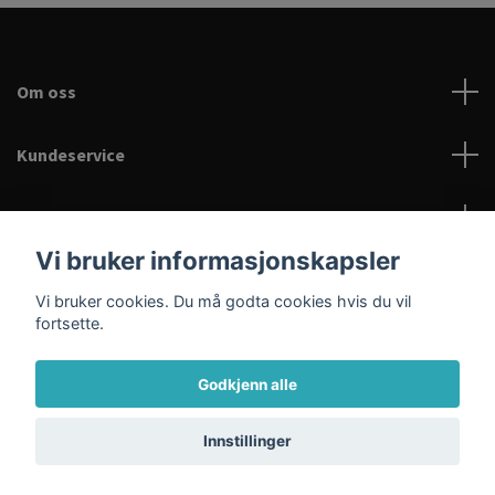
Om oss
Kundeservice
Les mer
Vi bruker informasjonskapsler
Sosiale medier
Vi bruker cookies. Du må godta cookies hvis du vil
Velkommen til Baderama.no
fortsette.
Hva kan jeg hjelpe deg med?
Godkjenn alle
© 2026 BADERAMA
Innstillinger