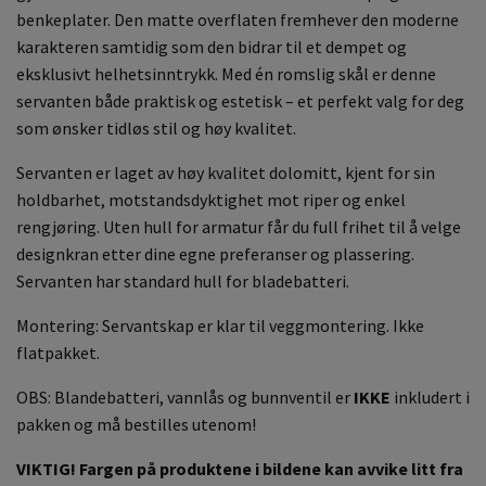
benkeplater. Den matte overflaten fremhever den moderne
karakteren samtidig som den bidrar til et dempet og
eksklusivt helhetsinntrykk. Med én romslig skål er denne
servanten både praktisk og estetisk – et perfekt valg for deg
som ønsker tidløs stil og høy kvalitet.
Servanten er laget av høy kvalitet dolomitt, kjent for sin
holdbarhet, motstandsdyktighet mot riper og enkel
rengjøring. Uten hull for armatur får du full frihet til å velge
designkran etter dine egne preferanser og plassering.
Servanten har standard hull for bladebatteri.
Montering: Servantskap er klar til veggmontering. Ikke
flatpakket.
OBS: Blandebatteri, vannlås og bunnventil er
IKKE
inkludert i
pakken og må bestilles utenom!
VIKTIG! Fargen på produktene i bildene kan avvike litt fra