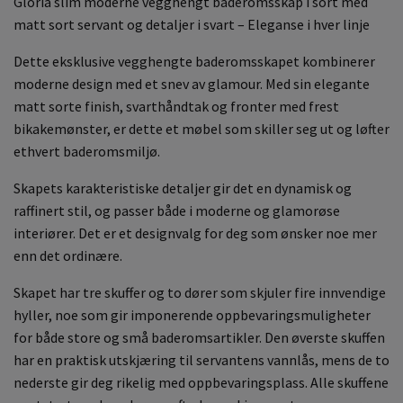
Gloria slim moderne vegghengt baderomsskap i sort med
matt sort servant og detaljer i svart – Eleganse i hver linje
Dette eksklusive vegghengte baderomsskapet kombinerer
moderne design med et snev av glamour. Med sin elegante
matt sorte finish, svarthåndtak og fronter med frest
bikakemønster, er dette et møbel som skiller seg ut og løfter
ethvert baderomsmiljø.
Skapets karakteristiske detaljer gir det en dynamisk og
raffinert stil, og passer både i moderne og glamorøse
interiører. Det er et designvalg for deg som ønsker noe mer
enn det ordinære.
Skapet har tre skuffer og to dører som skjuler fire innvendige
hyller, noe som gir imponerende oppbevaringsmuligheter
for både store og små baderomsartikler. Den øverste skuffen
har en praktisk utskjæring til servantens vannlås, mens de to
nederste gir deg rikelig med oppbevaringsplass. Alle skuffene