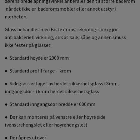
dørens brede åpningsvinkel anbefales den til større baderom
når det ikke er baderomsmøbler eller annet utstyr i
nærheten.
Glass behandlet med Faste drops teknologi som gjør
antibakteriell virkning, slik at kalk, såpe og annen smuss
ikke fester på glasset.
● Standard høyde er 2000 mm
● Standard profil farge - krom
● Sideglass er laget av herdet sikkerhetsglass i 8mm,
inngangsdør - i 6mm herdet sikkerhetsglass
● Standard inngangsdør bredde er 600mm
● Dør kan monteres på venstre eller høyre side
(venstrehengslet eller høyrehengslet)
● Dør åpnes utover